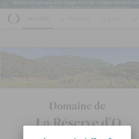
Wineriz est optimisé pour Google Chrome. Certains éléments pe
ne pas s'afficher correctement sur votre navigateur.
ACCUEIL
LE TERROIR
LA CAVE
LE
Domaine de La Réserve d'O
Domaine de
L
﻿﻿﻿﻿﻿a
 Réserve d'O