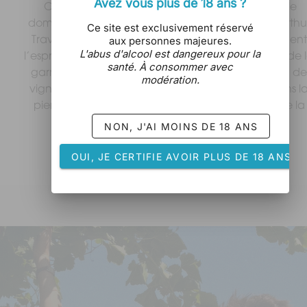
Avez vous plus de 18 ans ?
 Créé en 2004 par Marie et Frédéric Chauffray, le 
domaine est aujourd’hui repris par Émilie Grill et Arthur
Ce site est exclusivement réservé
aux personnes majeures.
Travaux, jeunes vignerons passionnés qui perpétuent 
L'abus d'alcool est dangereux pour la
l’esprit du lieu avec exigence et respect. Au cœur de l
santé. À consommer avec
garrigue sauvage du Causse d’Arboras, les 12 ha de 
modération.
vignes conduites en Biodynamie s’enracinent dans la
pierre calcaire et respirent l’énergie du vent et de la 
lumière des Terrasses du Larzac.
NON, J'AI MOINS DE 18 ANS
Bonne visite !
OUI, JE CERTIFIE AVOIR PLUS DE 18 ANS